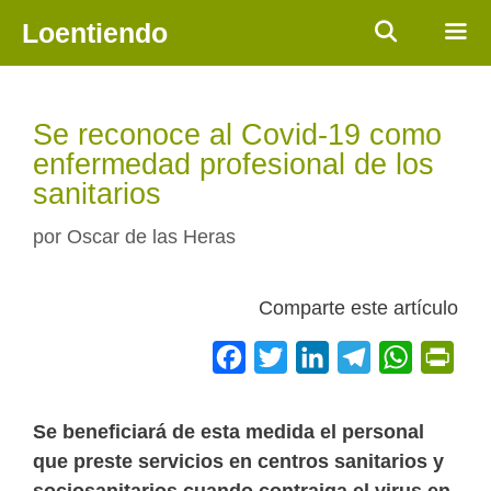
Saltar
Loentiendo
al
contenido
Men
Se reconoce al Covid-19 como
enfermedad profesional de los
sanitarios
por
Oscar de las Heras
Comparte este artículo
F
T
L
T
W
P
a
w
i
e
h
r
c
i
n
l
a
i
Se beneficiará de esta medida el personal
e
t
k
e
t
n
que preste servicios en centros sanitarios y
b
t
e
g
s
t