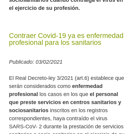
sociosanitarios cuando contraiga el virus en
el ejercicio de su profesión.
o
e
d
r
A
F
o
r
I
a
p
r
k
n
m
p
i
Contraer Covid-19 ya es enfermedad
e
profesional para los sanitarios
n
d
Publicado: 03/02/2021
l
y
El Real Decreto-ley 3/2021 (art.6) establece que
serán considerados como
enfermedad
profesional
los casos en los que
el personal
que preste servicios en centros sanitarios y
sociosanitarios
inscritos en los registros
correspondientes, haya contraído el virus
SARS-CoV- 2 durante la prestación de servicios