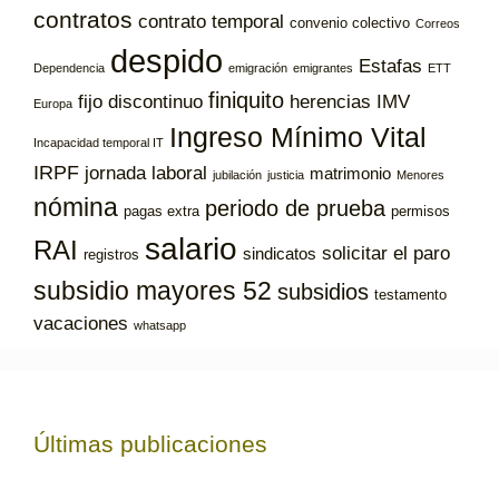
contratos
contrato temporal
convenio colectivo
Correos
despido
Estafas
Dependencia
emigración
emigrantes
ETT
finiquito
fijo discontinuo
herencias
IMV
Europa
Ingreso Mínimo Vital
Incapacidad temporal IT
IRPF
jornada laboral
matrimonio
jubilación
justicia
Menores
nómina
periodo de prueba
pagas extra
permisos
salario
RAI
solicitar el paro
sindicatos
registros
subsidio mayores 52
subsidios
testamento
vacaciones
whatsapp
Últimas publicaciones